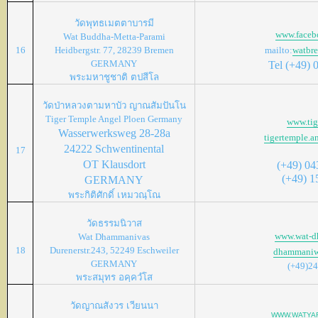
วัดพุทธเมตตาบารมี
www.face
Wat Buddha-Metta-Parami
16
Heidbergstr. 77, 28239 Bremen
mailto:
watbr
GERMANY
Tel (+49)
พระมหาชูชาติ
ตปสีโล
วัดป่าหลวงตามหาบัว
ญาณสัมปันโน
Tiger Temple Angel Ploen Germany
www.tig
Wasserwerksweg 28-28a
tigertemple.
24222 Schwentinental
17
OT Klausdort
(
+49) 04
(
+49) 1
GERMANY
พระกิติศักดิ์
เหมวณฺโณ
วัดธรรมนิวาส
www.wat-d
Wat Dhammanivas
18
Durenerstr.243, 52249 Eschweiler
dhammaniw
GERMANY
(+49)2
พระสมุทร
อคฺควํโส
วัดญาณสังวร
เวียนนา
WWW.WATYA