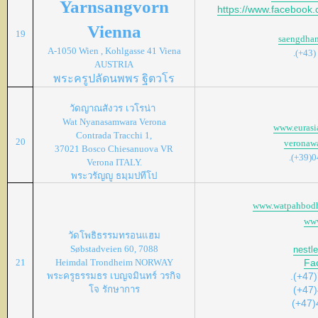
Yarnsangvorn
https://www.faceboo
Vienna
19
saengdh
A-1050 Wien , Kohlgasse 41 Viena
.(+43)
AUSTRIA
พระครูปลัดนพพร ฐิตวโร
วัดญาณสังวร
เวโรน่า
Wat Nyanasamwara Verona
www.eurasi
Contrada Tracchi 1,
20
veronaw
37021 Bosco Chiesanuova VR
.(+39)
Verona ITALY.
พระวรัญญู
ธมฺมปทีโป
www.watpahbod
www
วัดโพธิธรรมทรอนแฮม
Søbstadveien 60, 7088
nestl
21
Heimdal Trondheim NORWAY
Fa
พระครูธรรมธร
เบญจมินทร์
วรกิจ
.(+47
โจ
รักษาการ
(+47)
(+47)