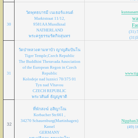
kunnasar
วัดพุทธบารมี
เนเธอร์แลนด์
wa
Marktstraat 11/12,
30
9581AA Musslknal
Fa
NATHERLAND
(31) 
พระครูธรรมรัตกิจสุนทร
(31)
วัดป่าหลวงตามหาบัว
ญาญสัมปันโน
Tiger Temple,Czech Republic
The Buddhist Theravada Association
of the European Regon in Czech
31
Republic
www.tig
Kolodeje nad luznici 70/375 01
Tyn nad Vltavou
CZECH REPUBLIC
พระวสันต์
ธัญญชาติ
ที่พักสงฆ์
อสิญาโณ
Korbacher Str.661 ,
34270 Schauenburg(Martinhagen)
Nipphan3
32
Kassel
(49) 
GERMANY