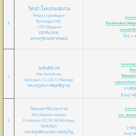
วัดป่าโคเปนเฮเกน
Watpa Copenhagen
www.w
Rytterager 100,
1
Facebooken.Watp
2791 Dragøoer
somsakd
DENMARK
Tel:
(+
พระครูพิเนตศาสนคุณ
www.wats
วัดสันตินิวาส
Fac
Wat Santinivas
Watsanti
2
Almvägen 11,136 71 Haninge
watsantihan
พระครูประกาศพุทธิญาณ
(+46)
Fax(+4
www.wa
วัดดอลลาร์น่าวนาราม
Wat Dalarnavanaram
wat_dalar
3
Ulvshyttan 63,781 96
Börlänge
SWEDEN
(+46
พระครูปลัดเอกพล
พลปญฺโญ
Fax(+4