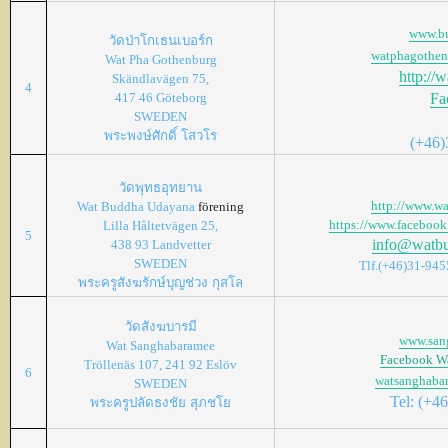
www.bu
วัดป่าโกเธนเบอร์ก
watphagothe
Wat Pha Gothenburg
http://
Skändlavägen 75,
4
417 46 Göteborg
Fa
SWEDEN
พระพงษ์ศักดิ์
โสวโร
(+46)
วัดพุทธอุทยาน
http://www.w
Wat Buddha Udayana
förening
https://www.faceboo
Lilla Håltetvägen 25,
5
info@watbu
438 93 Landvetter
SWEDEN
Tlf.(+46)31-94
พระครูสังฆรักษ์บุญช่วง
กุสโล
วัดสังฆบารมี
www.san
Wat Sanghabaramee
Facebook W
Tröllenäs 107, 241 92 Eslöv
6
watsanghaba
SWEDEN
Tel: (+4
พระครูปลัดธงชัย
สุภชโย