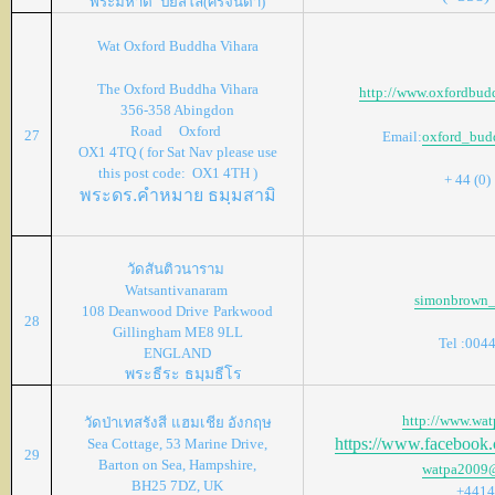
พระ
มหาตี๋
ปิยสีโล(ศิริจันดา)
Wat Oxford Buddha Vihara
The Oxford Buddha Vihara
http://www.oxfordbudd
356-358 Abingdon
Road Oxford
27
Email:
oxford_bud
OX1 4TQ ( for Sat Nav please use
this post code: OX1 4TH )
+ 44 (0)
พระดร.คำหมาย ธมฺมสามิ
วัดสันติวนาราม
Watsantivanaram
simonbrown
108 Deanwood Drive
Parkwood
28
Gillingham ME8 9LL
Tel :004
ENGLAND
พระธีระ ธมฺมธีโร
http://www.wat
วัดป่าเทสรังสี
แฮมเชีย อังกฤษ
https://www.facebook
Sea Cottage, 53 Marine Drive,
29
Barton on Sea, Hampshire,
watpa2009
BH25 7DZ, UK
+4414