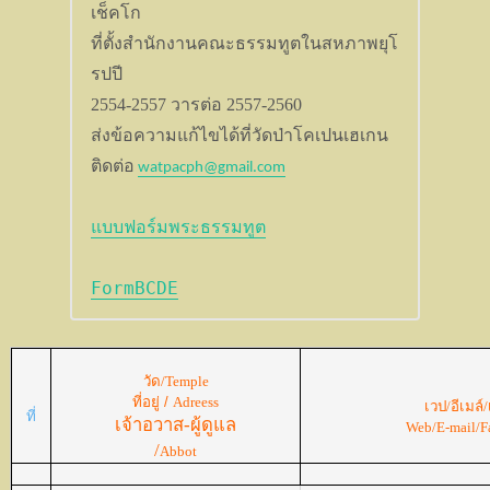
เช็คโก
ที่ตั้งสำนักงานคณะธรรมทูตในสหภาพยุโ
2554-2557 
วารต่อ 
ส่งข้อความแก้ไขได้ที่วัดป่าโคเปนเฮเกน

ติดต่อ
แบบฟอร์มพระธรรมทูต
FormBCDE
วัด/
Temple
ที่อยู่ /
Adreess
เวป/อีเมล์/
ที่
เจ้าอวาส-ผู้ดูแล
Web/E-mail/F
/
Abbot