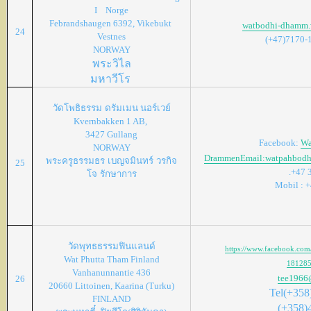
I Norge
Febrandshaugen 6392, Vikebukt
watbodhi-dhamm.
24
Vestnes
(+47)7170-
NORWAY
พระวิไล
มหาวีโร
วัดโพธิธรรม
ดรัมเมน นอร์เวย์
Kvernbakken 1 AB,
3427 Gullang
Facebook:
Wa
NORWAY
Drammen
Email:watpahbod
พระครูธรรมธร
เบญจมินทร์
วรกิจ
25
.+47 
โจ
รักษาการ
Mobil : +
วัดพุทธธรรมฟินแลนด์
https://www.facebook
Wat Phutta Tham Finland
181285
Vanhanunnantie 436
tee1966
26
20660 Littoinen, Kaarina (Turku)
Tel(+358
FINLAND
(+358)