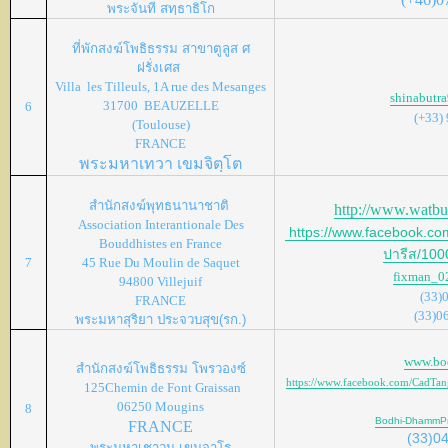
พระจันที
สทฺธาธิโก
ที่พักสงฆ์โพธิธรรม
สาขาตูลูส
ศ
ฝรั่งเศส
Villa les Tilleuls, 1A rue des Mesanges
shinabutr
31700 BEAUZELLE
6
(+33)
(Toulouse)
FRANCE
พระมหาเทวา เขมจิตฺโต
สำนักสงฆ์พุทธนานาชาติ
http://www.watbu
Association Interantionale Des
https://www.facebook.co
Bouddhistes en France
ปารีส/10
7
45 Rue Du Moulin de Saquet
fixman_0
94800 Villejuif
(33)
FRANCE
(33)0
พระมหาสุริยา ประจวบสุข(รก.)
www.bo
สำนักสงฆ์โพธิธรรม
โพรวองซ์
https://www.facebook.com/CadT
125Chemin de Font Graissan
06250 Mougins
8
Bodhi-DhammP
FRANCE
(33)0
พระมหาเชาวน
เขมจาโร