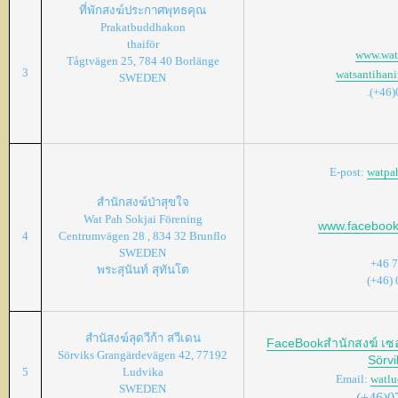
ที่พักสงฆ์ประกาศพุทธคุณ
Prakatbuddhakon
thaiför
www.wats
Tågtvägen 25, 784 40 Borlänge
3
watsantihan
SWEDEN
.(+46
E-post:
watpa
สำนักสงฆ์ป่าสุขใจ
Wat Pah Sokjai Förening
www.facebook
4
Centrumvägen 28 , 834 32 Brunflo
SWEDEN
+46 
พระสุนันท์
สุทันโต
(+46)
สำนัสงฆ์ลุดวีก้า
สวีเดน
FaceBookสำนักสงฆ์ เซอ
Sörviks Grangärdevägen 42, 77192
Sörvi
5
Ludvika
Email:
watl
SWEDEN
(+46)0