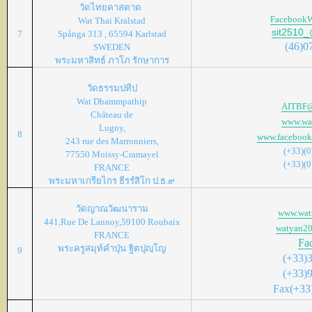
วัดไทยคาสตาด
FacebookW
Wat Thai Kralstad
sit2510_
7
Spånga 313 , 65594 Karlstad
(46)0
SWEDEN
พระมหาสิทธ์ ภาโภ รักษาการ
วัดธรรมปทีป
Wat Dhammpathip
AITBF@
Château de
www.wat
Lugny,
8
www.facebook
243 rue des Marronniers,
(+33)(
77550 Moissy-Cramayel
(+33)(
FRANCE
พระมหาเกรียไกร ธีรรํสิโก ป.ธ.๙
วัดญาณวัฒนาราม
www.watt
441,Rue De Lannoy,59100 Roubaix
watyan20
FRANCE
Fa
พระครูสมุท์คำปุ่น
ฐิตปุญฺโญ
9
(+33)
(+33)
Fax(+33