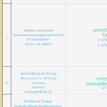
watmoss2
วัดสันตินิวาสนอร์เวย์
Wat
Fa
Santinivasnorway
Ryggeveien437
1580
2
(+47)
RYGGE
NORWAY
พระวิกรานต์
ขนฺติธโร
(+47)
วัดป่าโพธิธรรมสตาร์วังเง่อ
www.bo
Mostunveien 22, 4050 Sola
23
Stavanger
Facebok:Bodhi
NORWAY
+47
พระพยุงศักดิ์
พลวโร
วัดโพธิธรรม
วิกเคบุค
WatBodhi-Dhamm Buddhistforening