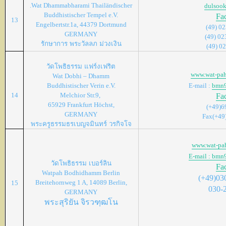
.Wat Dhammabharami Thailändischer
dulsoo
Buddhistischer Tempel e.V.
Fa
13
Engelbertstr.1a, 44379 Dortmund
(49) 0
GERMANY
(49) 0
รักษาการ พระวัลลภ ม่วงเงิน
(49) 0
วัดโพธิธรรม
แฟร์งเฟริต
www.wat-pa
Wat Dobhi – Dhamm
Buddhistischer Verin e.V.
E-mail :
bmn
14
Melchior Str.9
,
Fa
65929 Frankfurt Höchst,
(+49)6
GERMANY
Fax(+49
พระครูธรรมธรเบญจมินทร์ วรกิจโจ
www.wat-pa
E-mail : bm
วัดโพธิธรรม
เบอร์ลิน
Fa
Watpah Bodhidhamm Berlin
(+49)03
Breitehornweg 1 A, 14089 Berlin,
15
030-
GERMANY
พระสุริยัน จิรวฑฺฒโน