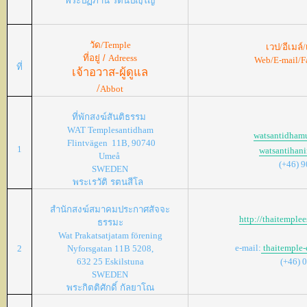
พระปฏิภาน
รตนปญฺโญ
วัด/
Temple
เวป/อีเมล์/
ที่อยู่ /
Adreess
Web/E-mail/F
ที่
เจ้าอวาส-ผู้ดูแล
/
Abbot
ที่พักสงฆ์สันติธรรม
WAT Templesantidham
watsantidha
Flintvägen 11B, 90740
1
watsantihan
Umeå
(+46)
SWEDEN
พระเรวัติ
รตนสีโล
สำนักสงฆ์สมาคมประกาศสัจจะ
http://thaitemple
ธรรมะ
Wat Prakatsatjatam förening
e-mail:
thaitemple-
2
Nyforsgatan 11B 5208,
632 25 Eskilstuna
(+46) 
SWEDEN
พระกิตติศักดิ์
กัลยาโณ