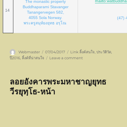
mailto:watbuddha
The monastic property
Buddhaparami Stavanger
14
Tanangervegen 582,
4055 Sola Norway.
(47)
พระครูสมุห์ยงยุทธ อรุโณ
Author
Posted
Categories
Webmaster
07/04/2017
Link ลิ้งค์สนใจ
,
ประวัติวัด
,
on
on
ปี2016
,
ลิ้งค์ที่น่าสนใจ
Leave a comment
2559ที่
อยู่
วัด
ลอยอังคารพระมหาชาญยุทธ
คณะ
สงฆ์(ธ)ใน
วีรยุทฺโธ-หน้า
สหภาพ
ยุโรป
Pro Line Women’s Miami
Dolphins Daniel Thomas Team
Color Jersey – Aqua,Pro Line