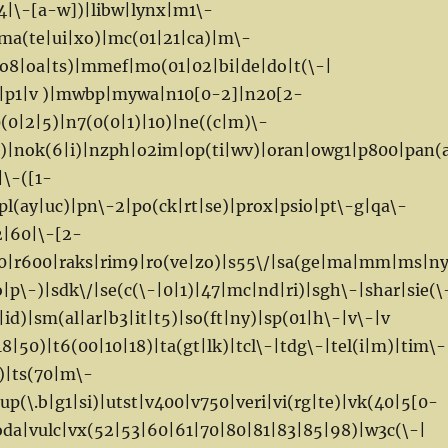
54|\-[a-w])|libw|lynx|m1\-
a(te|ui|xo)|mc(01|21|ca)|m\-
(o8|oa|ts)|mmef|mo(01|02|bi|de|do|t(\-|
0|p1|v )|mwbp|mywa|n10[0-2]|n20[2-
(0|2|5)|n7(0(0|1)|10)|ne((c|m)\-
t)|nok(6|i)|nzph|o2im|op(ti|wv)|oran|owg1|p800|pan(
|\-([1-
|pl(ay|uc)|pn\-2|po(ck|rt|se)|prox|psio|pt\-g|qa\-
2|60|\-[2-
380|r600|raks|rim9|ro(ve|zo)|s55\/|sa(ge|ma|mm|ms|ny
o|p\-)|sdk\/|se(c(\-|0|1)|47|mc|nd|ri)|sgh\-|shar|sie(\
id)|sm(al|ar|b3|it|t5)|so(ft|ny)|sp(01|h\-|v\-|v
8|50)|t6(00|10|18)|ta(gt|lk)|tcl\-|tdg\-|tel(i|m)|tim\-
)|ts(70|m\-
p(\.b|g1|si)|utst|v400|v750|veri|vi(rg|te)|vk(40|5[0-
da|vulc|vx(52|53|60|61|70|80|81|83|85|98)|w3c(\-|