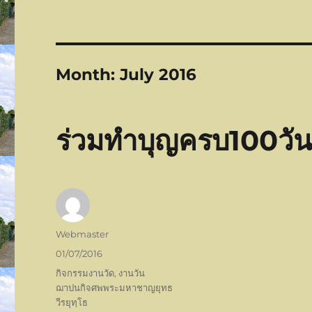
Month:
July 2016
ร่วมทำบุญครบ100วั
Author
Webmaster
Posted
01/07/2016
on
Categories
กิจกรรมงานวัด
,
งานวัน
ฌาปนกิจศพพระมหาชาญยุทธ
วีรยุทฺโธ