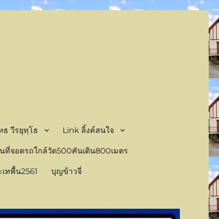
 วีรยุทฺโธ
Link ลิ้งค์สนใจ
นที่จอดรถใกล้วัด500คันเดิน800เมตร
ะเทพื้น2561
บุญข้าวจี่