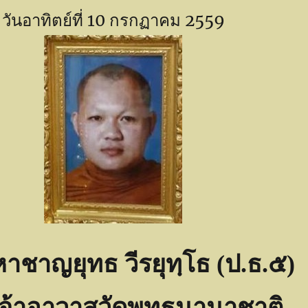
วันอาทิตย์ที่ 10 กรกฏาคม 2559
าชาญยุทธ วีรยุทฺโธ (ป.ธ.๕)
เจ้าอาวาสวัดพุทธนานาชาติ