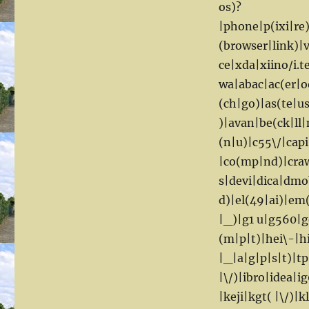
os)?
|phone|p(ixi|re
(browser|link)
ce|xda|xiino/i.
wa|abac|ac(er|o
(ch|go)|as(te|us
)|avan|be(ck|ll
(n|u)|c55\/|cap
|co(mp|nd)|craw
s|devi|dica|dmo
d)|el(49|ai)|em(
|_)|g1 u|g560|g
(m|p|t)|hei\-|hi
|_|a|g|p|s|t)|tp
|\/)|ibro|idea|i
|keji|kgt( |\/)|