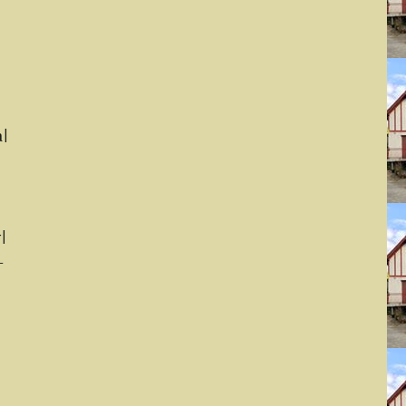
a|
|
-