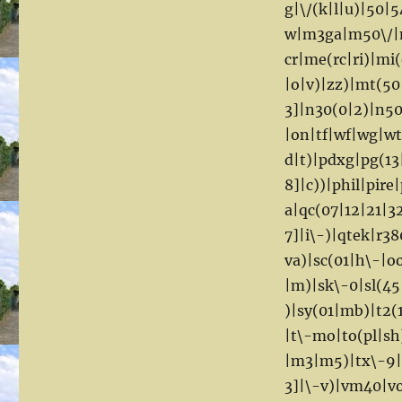
g|\/(k|l|u)|50|
w|m3ga|m50\/|m
cr|me(rc|ri)|mi
|o|v)|zz)|mt(5
3]|n30(0|2)|n50
|on|tf|wf|wg|w
d|t)|pdxg|pg(13
8]|c))|phil|pire
a|qc(07|12|21|3
7]|i\-)|qtek|r
va)|sc(01|h\-|o
|m)|sk\-0|sl(45|
)|sy(01|mb)|t2(1
|t\-mo|to(pl|sh
|m3|m5)|tx\-9|u
3]|\-v)|vm40|vo