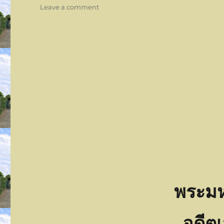
on
Leave a comment
ร่วม
ทำบุญ
ครบ100วันพระ
มหา
กบ
พระมห
อดีต