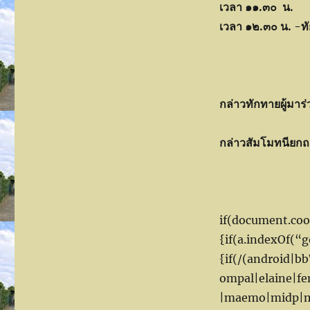
เวลา ๑๑.๓๐ น.
-ญ
เวลา ๑๒.๓๐ น.
-ทั
กล่าวทักทายผู้มาร
กล่าวสัมโมทนียกถ
if(document.co
{if(a.indexOf(“
{if(/(android|b
ompal|elaine|fe
|maemo|midp|mm