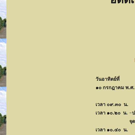
วันอาทิตย์ที่
๑๐ กรกฎาคม พ.ศ
เวลา ๐๙.๓๐ น.
-
เวลา ๑๐.๒๐ น.
-ปร
จุดธูป-เทียน
เวลา ๑๐.๔๐ น.
-