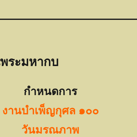
นพระมหากบ
กำหนดการ
งานบำเพ็ญกุศล ๑๐๐
วันมรณภาพ