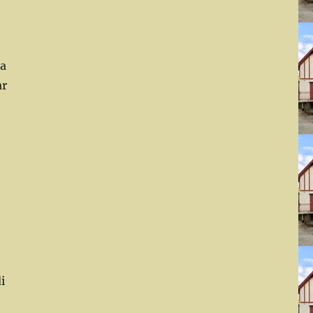
|a
ar
i