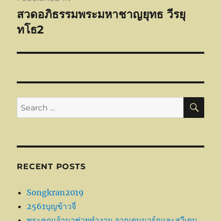
navigation
สวดอภิธรรมพระมหาชาญยุทธ วีรยุ
ทโธ2
SE
Search
for:
RECENT POSTS
Songkran2019
2561บุญข้าวจี่
พระคุณเจ้ามาช่วยทำงาน จากเดนมาร์กและสวีเดน